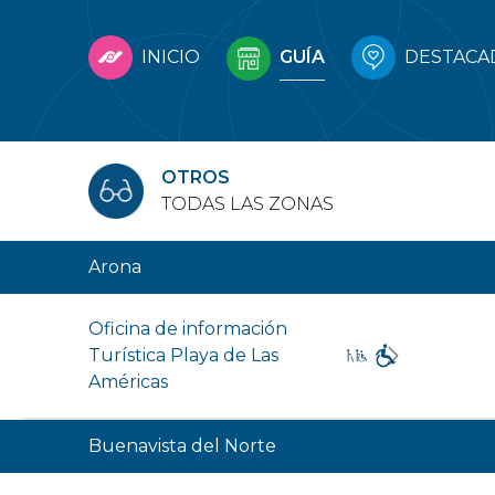
INICIO
GUÍA
DESTACA
OTROS
TODAS LAS ZONAS
Arona
Oficina de información
Turística Playa de Las
Américas
Buenavista del Norte