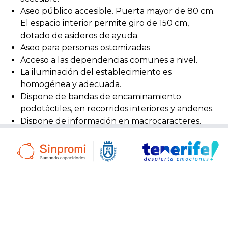
Aseo público accesible. Puerta mayor de 80 cm.
El espacio interior permite giro de 150 cm,
dotado de asideros de ayuda.
Aseo para personas ostomizadas
Acceso a las dependencias comunes a nivel.
La iluminación del establecimiento es
homogénea y adecuada.
Dispone de bandas de encaminamiento
podotáctiles, en recorridos interiores y andenes.
Dispone de información en macrocaracteres.
Dispone de bucle magnético.
Dispone de señalización visual que indica las
diferentes estancias y usos del establecimiento.
INFORMACIÓN
Intercambiador de transportes, desde este punto
se puede enlazar el servicio de guaguas
(autobuses) urbanas e interurbanas, con la Línea 1